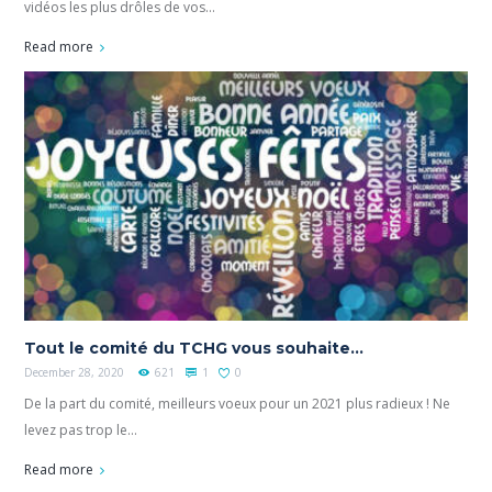
vidéos les plus drôles de vos...
Read more
Tout le comité du TCHG vous souhaite…
December 28, 2020
621
1
0
De la part du comité, meilleurs voeux pour un 2021 plus radieux ! Ne
levez pas trop le...
Read more