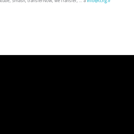
youtube, Smash, transferNow, weTransfer, … à
info@tchg.fr