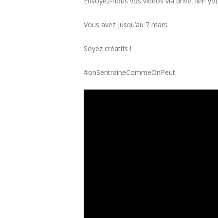
Envoyez-nous vos vidéos via drive, lien 
Vous avez jusqu’au 7 mars
Soyez créatifs !
#onSentraineCommeOnPeut