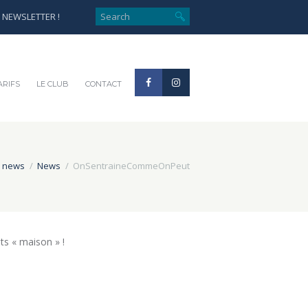
e NEWSLETTER !
ARIFS
LE CLUB
CONTACT
s news
News
OnSentraineCommeOnPeut
s « maison » !