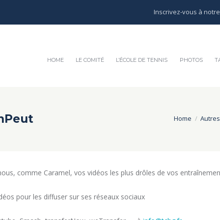
Inscrivez-vous à notr
HOME
LE COMITÉ
L’ÉCOLE DE TENNIS
PHOTOS
T
nPeut
Home
Autre
us, comme Caramel, vos vidéos les plus drôles de vos entraînement
éos pour les diffuser sur ses réseaux sociaux