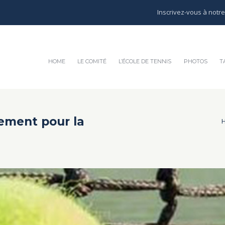
Inscrivez-vous à notr
HOME
LE COMITÉ
L’ÉCOLE DE TENNIS
PHOTOS
T
ement pour la