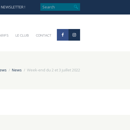
e NEWSLETTER !
ARIFS
LE CLUB
CONTACT
news
News
Week-end du 2 et 3 juillet 2022