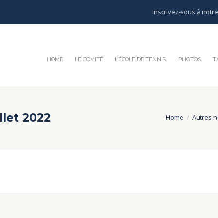
Inscrivez-vous à notr
HOME
LE COMITÉ
L’ÉCOLE DE TENNIS
PHOTOS
T
llet 2022
Home
Autres 