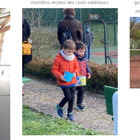
moindres recoins des cours extérieurs.
(p
en