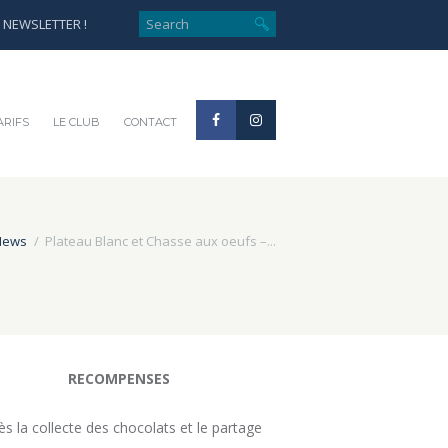
e NEWSLETTER !
ARIFS
LE CLUB
CONTACT
News
Plateau Blanc et Chasse aux oeufs –...
RECOMPENSES
ès la collecte des chocolats et le partage