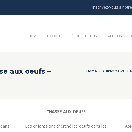
Inscrivez-vous à notr
HOME
LE COMITÉ
L’ÉCOLE DE TENNIS
PHOTOS
T
se aux oeufs –
Home
Autres news
CHASSE AUX OEUFS
 dans
Les enfants ont cherché les oeufs dans les
Apr