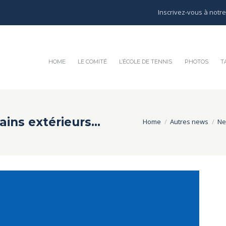
Inscrivez-vous à notr
HOME
LE COMITÉ
L’ÉCOLE DE TENNIS
PHOTOS
T
ains extérieurs…
Home
Autres news
Ne