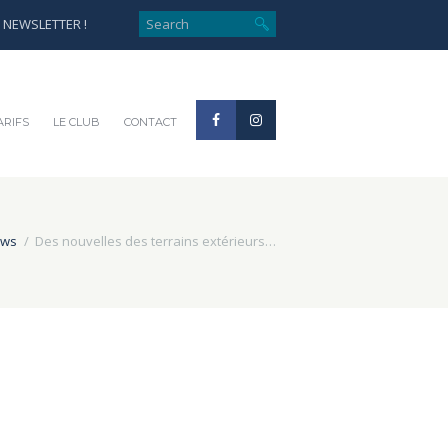
e NEWSLETTER !
ARIFS
LE CLUB
CONTACT
ws
Des nouvelles des terrains extérieurs…